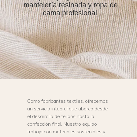
mantelería resinada y ropa de
cama profesional.
Como fabricantes textiles, ofrecemos
un servicio integral que abarca desde
el desarrollo de tejidos hasta la
confección final. Nuestro equipo
trabaja con materiales sostenibles y